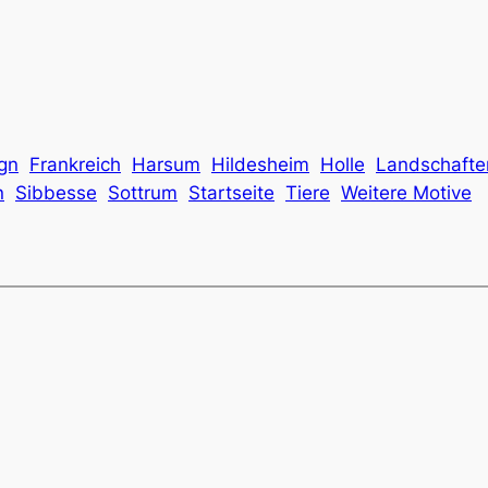
gn
Frankreich
Harsum
Hildesheim
Holle
Landschafte
n
Sibbesse
Sottrum
Startseite
Tiere
Weitere Motive