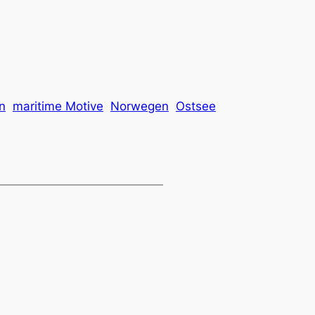
n
maritime Motive
Norwegen
Ostsee