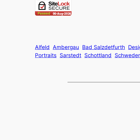
Alfeld
Ambergau
Bad Salzdetfurth
Desi
Portraits
Sarstedt
Schottland
Schwede