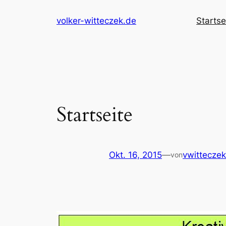
Zum
volker-witteczek.de
Startse
Inhalt
springen
Startseite
Okt. 16, 2015
—
vwitteczek
von